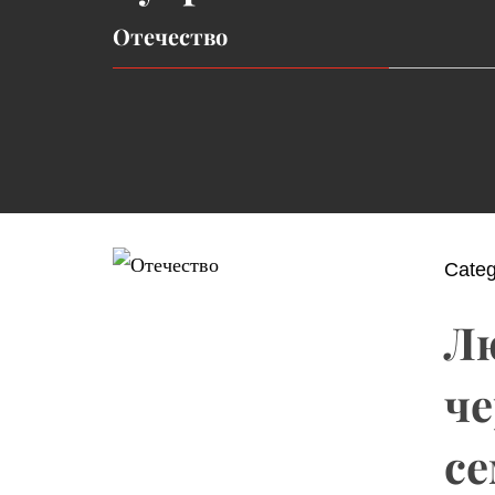
Отечество
Cate
Лю
че
се