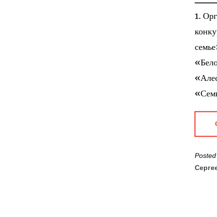
1. Ор
конку
семье
«Бело
«Алес
«Сем
Posted
Серге