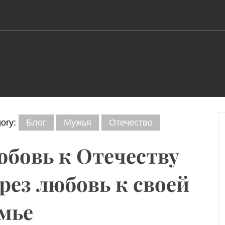
gory:
Блог
Мужья
Отечество
бовь к Отечеству
рез любовь к своей
мье